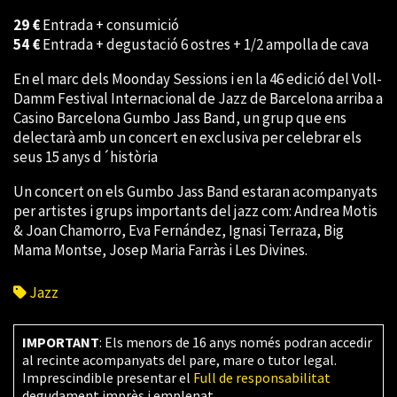
29 €
Entrada + consumició
54 €
Entrada + degustació 6 ostres + 1/2 ampolla de cava
En el marc dels Moonday Sessions i en la 46 edició del Voll-
Damm Festival Internacional de Jazz de Barcelona arriba a
Casino Barcelona Gumbo Jass Band, un grup que ens
delectarà amb un concert en exclusiva per celebrar els
seus 15 anys d´història
Un concert on els Gumbo Jass Band estaran acompanyats
per artistes i grups importants del jazz com: Andrea Motis
& Joan Chamorro, Eva Fernández, Ignasi Terraza, Big
Mama Montse, Josep Maria Farràs i Les Divines.
Jazz
IMPORTANT
: Els menors de 16 anys només podran accedir
al recinte acompanyats del pare, mare o tutor legal.
Imprescindible presentar el
Full de responsabilitat
degudament imprès i emplenat.