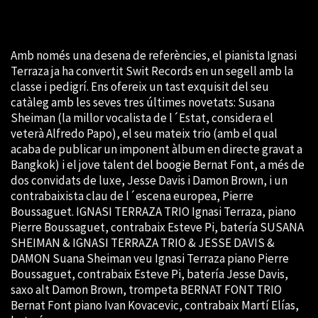
Amb només una desena de referències, el pianista Ignasi
Terraza ja ha convertit Swit Records en un segell amb la
classe i pedigrí. Ens ofereix un tast exquisit del seu
catàleg amb les seves tres últimes novetats: Susana
Sheiman (la millor vocalista de l´Estat, considera el
veterà Alfredo Papo), el seu mateix trio (amb el qual
acaba de publicar un imponent àlbum en directe gravat a
Bangkok) i el jove talent del boogie Bernat Font, a més de
dos convidats de luxe, Jesse Davis i Damon Brown, i un
contrabaixista clau de l´escena europea, Pierre
Boussaguet. IGNASI TERRAZA TRIO Ignasi Terraza, piano
Pierre Boussaguet, contrabaix Esteve Pi, batería SUSANA
SHEIMAN & IGNASI TERRAZA TRIO & JESSE DAVIS &
DAMON Suana Sheiman veu Ignasi Terraza piano Pierre
Boussaguet, contrabaix Esteve Pi, batería Jesse Davis,
saxo alt Damon Brown, trompeta BERNAT FONT TRIO
Bernat Font piano Ivan Kovacevic, contrabaix Martí Elías,