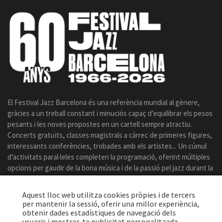
El Festival Jazz Barcelona és una referència mundial al gènere,
gràcies a un treball constant i minuciós capaç d’equilibrar els pesos
pesants i les noves propostes en un cartell sempre atractiu.
Concerts gratuïts, classes magistrals a càrrec de primeres figures,
interessants conferències, trobades amb els artistes... Un cúmul
d’activitats paral·leles completen la programació, oferint múltiples
opcions per gaudir de la bona música i de la passió pel jazz durant la
celebració del certamen.
Aquest lloc web utilitza cookies pròpies i de tercers
per mantenir la sessió, oferir una millor experiència,
obtenir dades estadístiques de navegació dels
usuaris i mostrar-te publicitat personalitzada