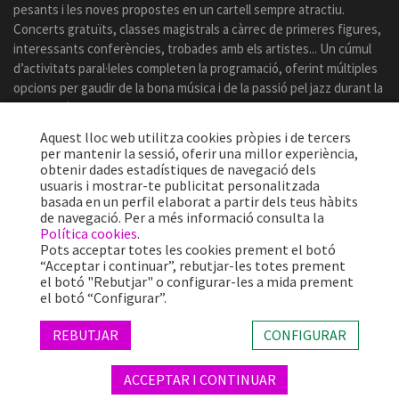
pesants i les noves propostes en un cartell sempre atractiu.
Concerts gratuïts, classes magistrals a càrrec de primeres figures,
interessants conferències, trobades amb els artistes... Un cúmul
d’activitats paral·leles completen la programació, oferint múltiples
opcions per gaudir de la bona música i de la passió pel jazz durant la
celebració del certamen.
Aquest lloc web utilitza cookies pròpies i de tercers
per mantenir la sessió, oferir una millor experiència,
obtenir dades estadístiques de navegació dels
usuaris i mostrar-te publicitat personalitzada
basada en un perfil elaborat a partir dels teus hàbits
de navegació. Per a més informació consulta la
Política cookies
.
Pots acceptar totes les cookies prement el botó
“Acceptar i continuar”, rebutjar-les totes prement
el botó "Rebutjar" o configurar-les a mida prement
el botó “Configurar”.
Més de 25 anys oferint la millor música en directe des de Barcelona.
Concerts, festivals i esdeveniments de gran convocatòria.
REBUTJAR
CONFIGURAR
ACCEPTAR I CONTINUAR
© 2026 TheProject Music Company, S.L. |
Avís legal
|
Política privacitat