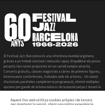
El Festival Jazz Barcelona és una referència mundial al gènere,
gràcies a un treball constant i minuciós capaç d’equilibrar els pesos
pesants i les noves propostes en un cartell sempre atractiu.
Concerts gratuïts, classes magistrals a càrrec de primeres figures,
interessants conferències, trobades amb els artistes... Un cúmul
d’activitats paral·leles completen la programació, oferint múltiples
opcions per gaudir de la bona música i de la passió pel jazz durant la
celebració del certamen.
Aquest lloc web utilitza cookies pròpies i de tercers
per mantenir la sessió, oferir una millor experiència,