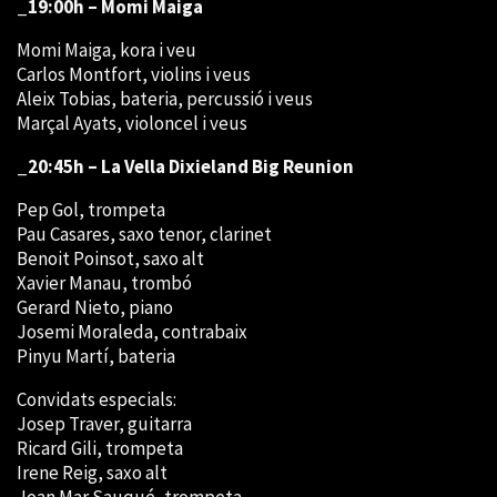
_19:00h – Momi Maiga
Momi Maiga, kora i veu
Carlos Montfort, violins i veus
Aleix Tobias, bateria, percussió i veus
Marçal Ayats, violoncel i veus
_20:45h – La Vella Dixieland
Big Reunion
Pep Gol, trompeta
Pau Casares, saxo tenor, clarinet
Benoit Poinsot, saxo alt
Xavier Manau, trombó
Gerard Nieto, piano
Josemi Moraleda, contrabaix
Pinyu Martí, bateria
Convidats especials:
Josep Traver, guitarra
Ricard Gili, trompeta
Irene Reig, saxo alt