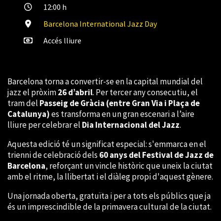
12:00 h
Barcelona International Jazz Day
Accés lliure
Barcelona torna a convertir-se en la capital mundial del
jazz el pròxim
26 d’abril
. Per tercer any consecutiu, el
tram del
Passeig de Gràcia (entre Gran Via i Plaça de
Catalunya)
es transforma en un gran escenari a l’aire
lliure per celebrar el
Dia Internacional del Jazz
.
Aquesta edició té un significat especial: s'emmarca en el
trienni de celebració dels
60 anys del Festival de Jazz de
Barcelona
, reforçant un vincle històric que uneix la ciutat
amb el ritme, la llibertat i el diàleg propi d'aquest gènere.
Una jornada oberta, gratuïta i per a tots els públics que ja
és un imprescindible de la primavera cultural de la ciutat.