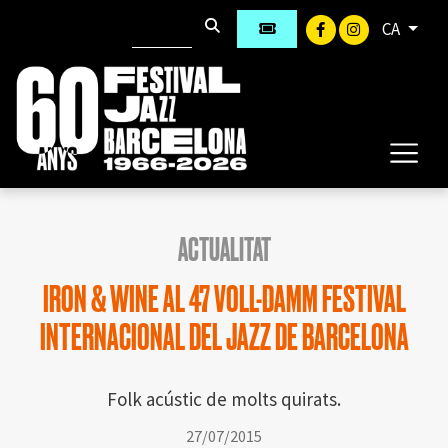
CA
ACTUALITAT
IRON & WINE AL 47 VOLL-DAMM FESTIVAL
INTERNACIONAL DEL JAZZ DE BARCELONA
Folk acústic de molts quirats.
27/07/2015