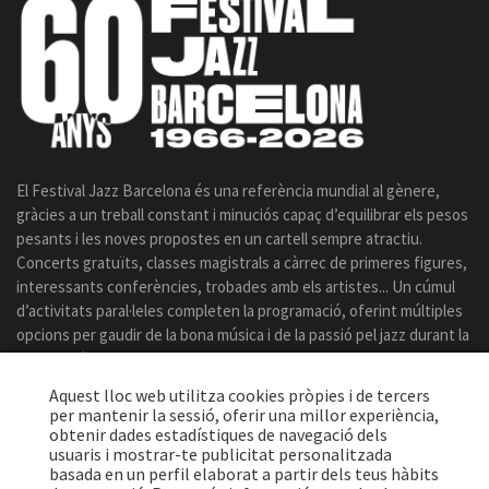
El Festival Jazz Barcelona és una referència mundial al gènere,
gràcies a un treball constant i minuciós capaç d’equilibrar els pesos
pesants i les noves propostes en un cartell sempre atractiu.
Concerts gratuïts, classes magistrals a càrrec de primeres figures,
interessants conferències, trobades amb els artistes... Un cúmul
d’activitats paral·leles completen la programació, oferint múltiples
opcions per gaudir de la bona música i de la passió pel jazz durant la
celebració del certamen.
Aquest lloc web utilitza cookies pròpies i de tercers
per mantenir la sessió, oferir una millor experiència,
obtenir dades estadístiques de navegació dels
usuaris i mostrar-te publicitat personalitzada
basada en un perfil elaborat a partir dels teus hàbits