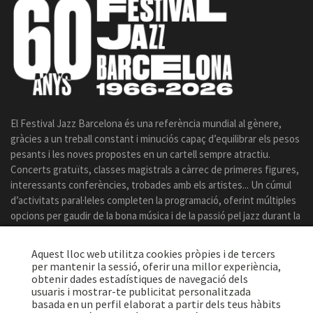
El Festival Jazz Barcelona és una referència mundial al gènere,
gràcies a un treball constant i minuciós capaç d’equilibrar els pesos
pesants i les noves propostes en un cartell sempre atractiu.
Concerts gratuïts, classes magistrals a càrrec de primeres figures,
interessants conferències, trobades amb els artistes... Un cúmul
d’activitats paral·leles completen la programació, oferint múltiples
opcions per gaudir de la bona música i de la passió pel jazz durant la
celebració del certamen.
Aquest lloc web utilitza cookies pròpies i de tercers
per mantenir la sessió, oferir una millor experiència,
obtenir dades estadístiques de navegació dels
usuaris i mostrar-te publicitat personalitzada
basada en un perfil elaborat a partir dels teus hàbits