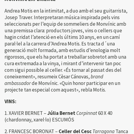
Andrea Motis en la intimitat, a duo amb el seu guitarrista,
Josep Traver. Interpretaran música inspirada pels vins
seleccionats per l’equip de sommeliers de Monvínic amb
una premissa clara: productors joves, vins o cellers que
hagin cridat l’atenció en els últims 10 anys, en un camí
paral·lel a la carrera d’Andrea Motis. Es tracta d´una
generació molt formada, amb estudis d’enologia molt
rigorosos, que els ha portat a treballar sobretot amb una
cura extremada a la vinya, i mirant d’intervenir tan poc
com sigui possible al celler. «És tornar al passat des del
coneixement», resumeix Cèsar Cánovas,
brand
ambassador
de Monvínic. «Quin honor participar en un
projecte tan especial com aquest», rebla Motis.
VINS:
1. XAVIER BERNET –
Júlia Bernet
Corpinnat
60 X 40
(chardonnay, xarel·lo) ESCUMÓS
2. FRANCESC BORONAT –
Celler del Cesc
Tarragona
Tanca