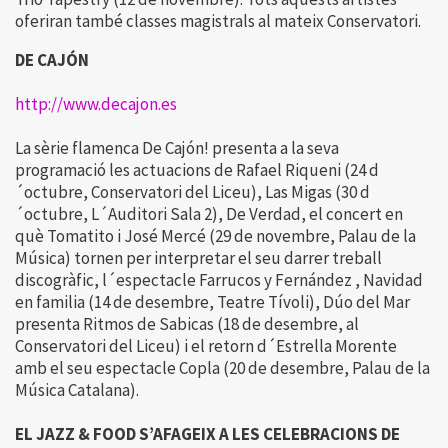
oferiran també classes magistrals al mateix Conservatori.
DE CAJÓN
http://www.decajon.es
La sèrie flamenca De Cajón! presenta a la seva
programació les actuacions de Rafael Riqueni (24 d
´octubre, Conservatori del Liceu), Las Migas (30 d
´octubre, L´Auditori Sala 2), De Verdad, el concert en
què Tomatito i José Mercé (29 de novembre, Palau de la
Música) tornen per interpretar el seu darrer treball
discogràfic, l´espectacle Farrucos y Fernández , Navidad
en familia (14 de desembre, Teatre Tívoli), Dúo del Mar
presenta Ritmos de Sabicas (18 de desembre, al
Conservatori del Liceu) i el retorn d´Estrella Morente
amb el seu espectacle Copla (20 de desembre, Palau de la
Música Catalana).
EL JAZZ & FOOD S’AFAGEIX A LES CELEBRACIONS DE