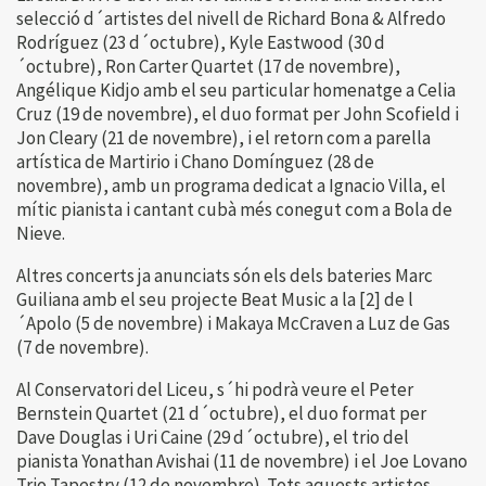
selecció d´artistes del nivell de Richard Bona & Alfredo
Rodríguez (23 d´octubre), Kyle Eastwood (30 d
´octubre), Ron Carter Quartet (17 de novembre),
Angélique Kidjo amb el seu particular homenatge a Celia
Cruz (19 de novembre), el duo format per John Scofield i
Jon Cleary (21 de novembre), i el retorn com a parella
artística de Martirio i Chano Domínguez (28 de
novembre), amb un programa dedicat a Ignacio Villa, el
mític pianista i cantant cubà més conegut com a Bola de
Nieve.
Altres concerts ja anunciats són els dels bateries Marc
Guiliana amb el seu projecte Beat Music a la [2] de l
´Apolo (5 de novembre) i Makaya McCraven a Luz de Gas
(7 de novembre).
Al Conservatori del Liceu, s´hi podrà veure el Peter
Bernstein Quartet (21 d´octubre), el duo format per
Dave Douglas i Uri Caine (29 d´octubre), el trio del
pianista Yonathan Avishai (11 de novembre) i el Joe Lovano
Trio Tapestry (12 de novembre). Tots aquests artistes