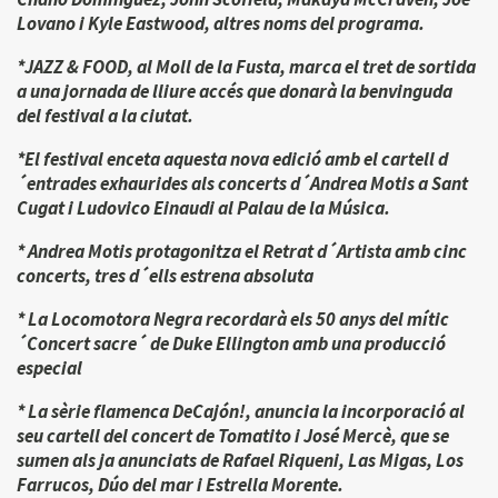
Lovano i Kyle Eastwood, altres noms del programa.
*JAZZ & FOOD, al Moll de la Fusta, marca el tret de sortida
a una jornada de lliure accés que donarà la benvinguda
del festival a la ciutat.
*El festival enceta aquesta nova edició amb el cartell d
´entrades exhaurides als concerts d´Andrea Motis a Sant
Cugat i Ludovico Einaudi al Palau de la Música.
* Andrea Motis protagonitza el Retrat d´Artista amb cinc
concerts, tres d´ells estrena absoluta
* La Locomotora Negra recordarà els 50 anys del mític
´Concert sacre´ de Duke Ellington amb una producció
especial
* La sèrie flamenca DeCajón!, anuncia la incorporació al
seu cartell del concert de Tomatito i José Mercè, que se
sumen als ja anunciats de Rafael Riqueni, Las Migas, Los
Farrucos, Dúo del mar i Estrella Morente.