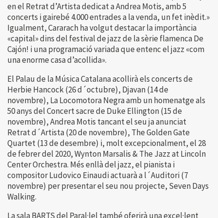
en el Retrat d’Artista dedicat a Andrea Motis, amb 5
concerts i gairebé 4.000 entrades a la venda, un fet inèdit.»
Igualment, Cararach ha volgut destacar la importància
«capital» dins del festival de jazz de la sèrie flamenca De
Cajón! i una programació variada que entenc el jazz «com
una enorme casa d’acollida».
El Palau de la Música Catalana acollirà els concerts de
Herbie Hancock (26 d´octubre), Djavan (14 de
novembre), La Locomotora Negra amb un homenatge als
50 anys del Concert sacre de Duke Ellington (15 de
novembre), Andrea Motis tancant el seu ja anunciat
Retrat d´Artista (20 de novembre), The Golden Gate
Quartet (13 de desembre) i, molt excepcionalment, el 28
de febrer del 2020, Wynton Marsalis & The Jazz at Lincoln
Center Orchestra. Més enllà del jazz, el pianista i
compositor Ludovico Einaudi actuarà a l´Auditori (7
novembre) per presentar el seu nou projecte, Seven Days
Walking.
La sala BARTS del Paral·lel també oferirà una excel·lent