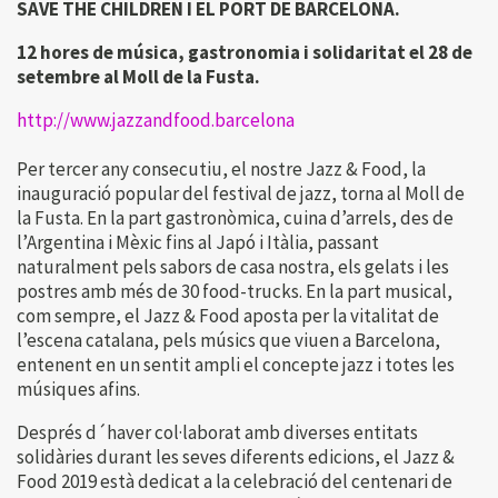
SAVE THE CHILDREN I EL PORT DE BARCELONA.
12 hores de música, gastronomia i solidaritat el 28 de
setembre al Moll de la Fusta.
http://www.jazzandfood.barcelona
Per tercer any consecutiu, el nostre Jazz & Food, la
inauguració popular del festival de jazz, torna al Moll de
la Fusta. En la part gastronòmica, cuina d’arrels, des de
l’Argentina i Mèxic fins al Japó i Itàlia, passant
naturalment pels sabors de casa nostra, els gelats i les
postres amb més de 30 food-trucks. En la part musical,
com sempre, el Jazz & Food aposta per la vitalitat de
l’escena catalana, pels músics que viuen a Barcelona,
entenent en un sentit ampli el concepte jazz i totes les
músiques afins.
Després d´haver col·laborat amb diverses entitats
solidàries durant les seves diferents edicions, el Jazz &
Food 2019 està dedicat a la celebració del centenari de