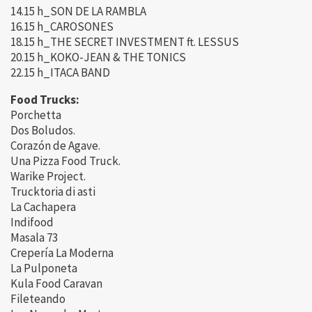
14.15 h_SON DE LA RAMBLA
16.15 h_CAROSONES
18.15 h_THE SECRET INVESTMENT ft. LESSUS
20.15 h_KOKO-JEAN & THE TONICS
22.15 h_ITACA BAND
Food Trucks:
Porchetta
Dos Boludos.
Corazón de Agave.
Una Pizza Food Truck.
Warike Project.
Trucktoria di asti
La Cachapera
Indifood
Masala 73
Crepería La Moderna
La Pulponeta
Kula Food Caravan
Fileteando