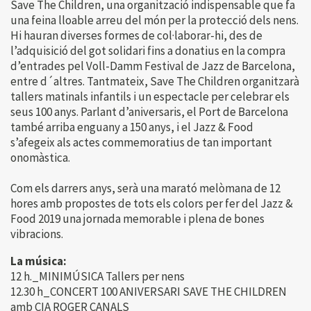
Save The Children, una organització indispensable que fa
una feina lloable arreu del món per la protecció dels nens.
Hi hauran diverses formes de col·laborar-hi, des de
l’adquisició del got solidari fins a donatius en la compra
d’entrades pel Voll-Damm Festival de Jazz de Barcelona,
entre d´altres. Tantmateix, Save The Children organitzarà
tallers matinals infantils i un espectacle per celebrar els
seus 100 anys. Parlant d’aniversaris, el Port de Barcelona
també arriba enguany a 150 anys, i el Jazz & Food
s’afegeix als actes commemoratius de tan important
onomàstica.
Com els darrers anys, serà una marató melòmana de 12
hores amb propostes de tots els colors per fer del Jazz &
Food 2019 una jornada memorable i plena de bones
vibracions.
La música:
12 h._MINIMÚSICA Tallers per nens
12.30 h_CONCERT 100 ANIVERSARI SAVE THE CHILDREN
amb CIA ROGER CANALS