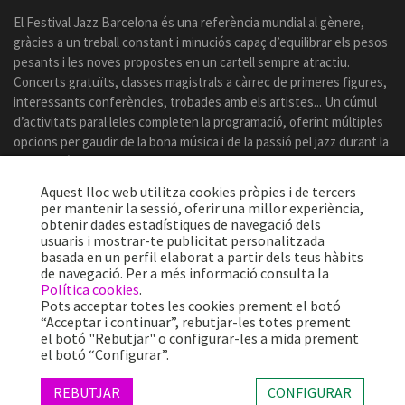
El Festival Jazz Barcelona és una referència mundial al gènere,
gràcies a un treball constant i minuciós capaç d’equilibrar els pesos
pesants i les noves propostes en un cartell sempre atractiu.
Concerts gratuïts, classes magistrals a càrrec de primeres figures,
interessants conferències, trobades amb els artistes... Un cúmul
d’activitats paral·leles completen la programació, oferint múltiples
opcions per gaudir de la bona música i de la passió pel jazz durant la
celebració del certamen.
Aquest lloc web utilitza cookies pròpies i de tercers
per mantenir la sessió, oferir una millor experiència,
obtenir dades estadístiques de navegació dels
usuaris i mostrar-te publicitat personalitzada
basada en un perfil elaborat a partir dels teus hàbits
de navegació. Per a més informació consulta la
Política cookies
.
Pots acceptar totes les cookies prement el botó
“Acceptar i continuar”, rebutjar-les totes prement
el botó "Rebutjar" o configurar-les a mida prement
el botó “Configurar”.
Més de 25 anys oferint la millor música en directe des de Barcelona.
Concerts, festivals i esdeveniments de gran convocatòria.
REBUTJAR
CONFIGURAR