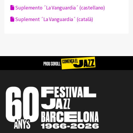
Suplemento ´La Vanguardia´ (castellano)
Suplement ´La Vanguardia´ (català)