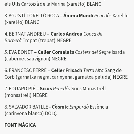
els Ulls Cartoixà de la Marina (xarel·lo) BLANC
3. AGUSTÍ TORELLÓ ROCA –
Ánima Mundi
Penedès
Xarel.lo
(xarel·lo) BLANC
4. BERNAT ANDREU –
Carles Andreu
Conca de
Barberà
Trepat (trepat) NEGRE
5. EVA BONET –
Celler Comalats
Costers del Segre
Isarda
(cabernet sauvignon) NEGRE
6. FRANCESC FERRÉ –
Celler Frisach
Terra Alta
Sang de
Corb (garnatxa negra, carinyena, garnatxa peluda) NEGRE
7. EDUARD PIÉ –
Sicus
Penedès
Sons Monastrell
(monastrell) NEGRE
8. SALVADOR BATLLE -
Còsmic
Empordà
Essència
(carinyena blanca) DOLÇ
FONT MÀGICA