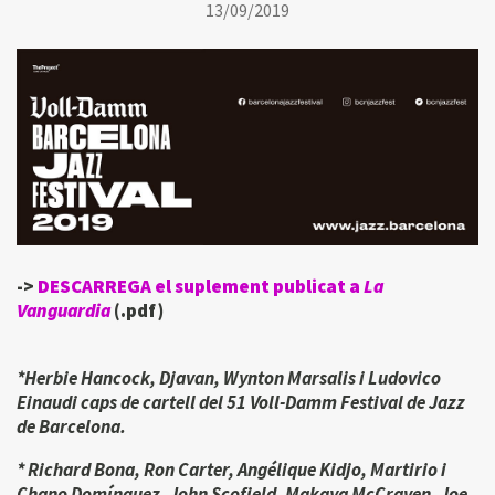
13/09/2019
->
DESCARREGA el suplement publicat a
La
Vanguardia
(.pdf)
*Herbie Hancock, Djavan, Wynton Marsalis i Ludovico
Einaudi caps de cartell del 51 Voll-Damm Festival de Jazz
de Barcelona.
* Richard Bona, Ron Carter, Angélique Kidjo, Martirio i
Chano Domínguez, John Scofield, Makaya McCraven, Joe