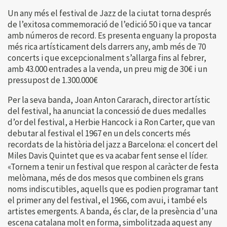
Un any més el festival de Jazz de la ciutat torna després
de l’exitosa commemoració de l’edició 50 i que va tancar
amb números de record. Es presenta enguany la proposta
més rica artísticament dels darrers any, amb més de 70
concerts i que excepcionalment s’allarga fins al febrer,
amb 43.000 entrades a la venda, un preu mig de 30€ i un
pressupost de 1.300.000€
Per la seva banda, Joan Anton Cararach, director artístic
del festival, ha anunciat la concessió de dues medalles
d’or del festival, a Herbie Hancock i a Ron Carter, que van
debutar al festival el 1967 en un dels concerts més
recordats de la història del jazz a Barcelona: el concert del
Miles Davis Quintet que es va acabar fent sense el líder.
«Tornem a tenir un festival que respon al caràcter de festa
melòmana, més de dos mesos que combinen els grans
noms indiscutibles, aquells que es podien programar tant
el primer any del festival, el 1966, com avui, i també els
artistes emergents. A banda, és clar, de la presència d’una
escena catalana molt en forma, simbolitzada aquest any