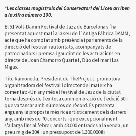
*Les classes magistrals del Conservatori del Liceu arriben
a la xifra número 100.
El 51 Voll-Damm Festival de Jazz de Barcelona s´ha
presentat aquest matí a la seu de l´Antiga Fàbrica DAMM,
acte que ha comptat amb presència i parlaments de la
direcció del festival i autoritats, acompanyats de
patrocinadors i premsa i gaudint de les actuacions en
directe de Joan Chamorro Quartet, Dúo del mar i Las
Migas.
Tito Ramoneda, President de TheProject, promotora
organitzadora del festival i director del mateix ha
comentat: «Un any més el festival de Jazz de la ciutat
torna després de l’exitosa commemoració de l’edició 50 i
que va tancar amb números de rècord. Es presenta
enguany la proposta més rica artísticament dels darrers
any, amb més de 70 concerts i que excepcionalment
s’allarga fins al febrer, amb 43.000 entrades a la venda, un
preu mig de 30€ i un pressupost de 1.300.000€»