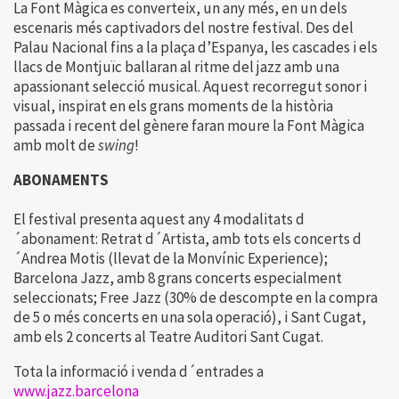
La Font Màgica es converteix, un any més, en un dels
escenaris més captivadors del nostre festival. Des del
Palau Nacional fins a la plaça d’Espanya, les cascades i els
llacs de Montjuïc ballaran al ritme del jazz amb una
apassionant selecció musical. Aquest recorregut sonor i
visual, inspirat en els grans moments de la història
passada i recent del gènere faran moure la Font Màgica
amb molt de
swing
!
ABONAMENTS
El festival presenta aquest any 4 modalitats d
´abonament: Retrat d´Artista, amb tots els concerts d
´Andrea Motis (llevat de la Monvínic Experience);
Barcelona Jazz, amb 8 grans concerts especialment
seleccionats; Free Jazz (30% de descompte en la compra
de 5 o més concerts en una sola operació), i Sant Cugat,
amb els 2 concerts al Teatre Auditori Sant Cugat.
Tota la informació i venda d´entrades a
www.jazz.barcelona