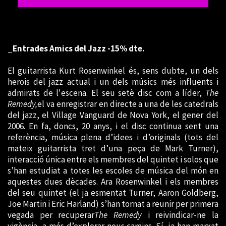
_Entrades Amics del Jazz -15% dte.
El guitarrista Kurt Rosenwinkel és, sens dubte, un dels
herois del jazz actual i un dels músics més influents i
admirats de l'escena. El seu setè disc com a líder,
The
Remedy,
el va enregistrar en directe a una de les catedrals
del jazz, el Village Vanguard de Nova York, el gener del
2006. En fa, doncs, 20 anys, i el disc continua sent una
referència, música plena d’idees i d’originals (tots del
mateix guitarrista tret d’una peça de Mark Turner),
interacció única entre els membres del quintet i solos que
s’han estudiat a totes les escoles de música del món en
aquestes dues dècades. Ara Rosenwinkel i els membres
del seu quintet (el ja esmentat Turner, Aaron Goldberg,
Joe Martin i Eric Harland) s’han tornat a reunir per primera
vegada per recuperar
The Remedy
i reivindicar-ne la
vigència, a més d’explorar nous camins. Sí, ja han marxat