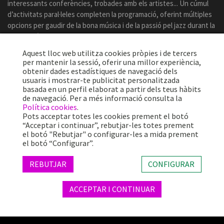
interessants conferències, trobades amb els artistes... Un cúmul
d’activitats paral·leles completen la programació, oferint múltiples
opcions per gaudir de la bona música i de la passió pel jazz durant la
celebració del certamen.
Aquest lloc web utilitza cookies pròpies i de tercers
per mantenir la sessió, oferir una millor experiència,
obtenir dades estadístiques de navegació dels
usuaris i mostrar-te publicitat personalitzada
basada en un perfil elaborat a partir dels teus hàbits
de navegació. Per a més informació consulta la
Política cookies
.
Pots acceptar totes les cookies prement el botó
“Acceptar i continuar”, rebutjar-les totes prement
el botó "Rebutjar" o configurar-les a mida prement
el botó “Configurar”.
Més de 25 anys oferint la millor música en directe des de Barcelona.
Concerts, festivals i esdeveniments de gran convocatòria.
REBUTJAR
CONFIGURAR
ACCEPTAR I CONTINUAR
© 2026 TheProject Music Company, S.L. |
Avís legal
|
Política privacitat
|
Política cookies
|
Web by internext