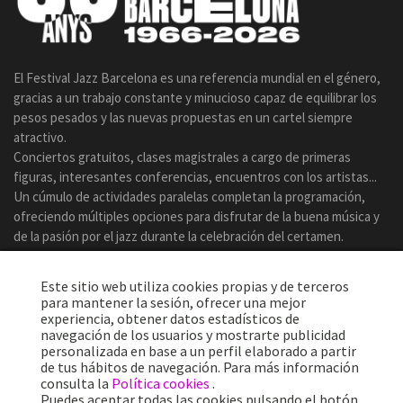
El Festival Jazz Barcelona es una referencia mundial en el género,
gracias a un trabajo constante y minucioso capaz de equilibrar los
pesos pesados y las nuevas propuestas en un cartel siempre
atractivo.
Conciertos gratuitos, clases magistrales a cargo de primeras
figuras, interesantes conferencias, encuentros con los artistas...
Un cúmulo de actividades paralelas completan la programación,
ofreciendo múltiples opciones para disfrutar de la buena música y
de la pasión por el jazz durante la celebración del certamen.
Este sitio web utiliza cookies propias y de terceros
para mantener la sesión, ofrecer una mejor
experiencia, obtener datos estadísticos de
navegación de los usuarios y mostrarte publicidad
personalizada en base a un perfil elaborado a partir
de tus hábitos de navegación. Para más información
consulta la
Política cookies
.
Puedes aceptar todas las cookies pulsando el botón