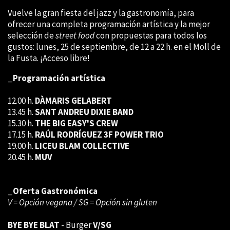
Vuelve la gran fiesta del jazz y la gastronomía, para
ofrecer una completa programación artística y la mejor
selección de
street food
con propuestas para todos los
gustos: lunes, 25 de septiembre, de 12 a 22 h. en el Moll de
la Fusta. ¡Acceso libre!
_Programación artística
12.00 h.
DÀMARIS GELABERT
13.45 h.
SANT ANDREU DIXIE BAND
15.30 h.
THE BIG EASY'S CREW
17.15 h.
RAÚL RODRÍGUEZ 3F POWER TRIO
19.00 h.
LICEU BLAM COLLECTIVE
20.45 h.
MUV
_Oferta Gastronómica
V = Opción vegana / SG = Opción sin gluten
BYE BYE BLAT
- Burger
V/SG