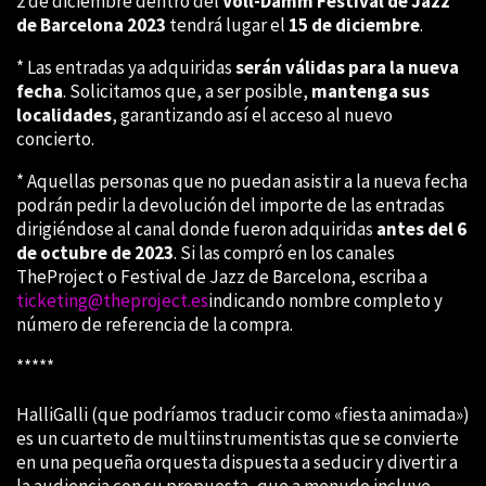
2 de diciembre dentro del
Voll-Damm Festival de Jazz
de Barcelona 2023
tendrá lugar el
15 de diciembre
.
* Las entradas ya adquiridas
serán válidas para la nueva
fecha
. Solicitamos que, a ser posible,
mantenga sus
localidades
, garantizando así el acceso al nuevo
concierto.
* Aquellas personas que no puedan asistir a la nueva fecha
podrán pedir la devolución del importe de las entradas
dirigiéndose al canal donde fueron adquiridas
antes del 6
de octubre de 2023
. Si las compró en los canales
TheProject o Festival de Jazz de Barcelona, escriba a
ticketing@theproject.es
indicando nombre completo y
número de referencia de la compra.
*****
HalliGalli (que podríamos traducir como «fiesta animada»)
es un cuarteto de multiinstrumentistas que se convierte
en una pequeña orquesta dispuesta a seducir y divertir a
la audiencia con su propuesta, que a menudo incluye