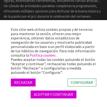
figuras, interesantes conferencias, encuentros con los artistas...
Un cúmulo de actividades paralelas completan la programación,
ofreciendo múltiples opciones para disfrutar de la buena música y
de la pasión por el jazz durante la celebración del certamen.
Este sitio web utiliza cookies propias y de terceros
para mantener la sesión, ofrecer una mejor
experiencia, obtener datos estadísticos de
navegación de los usuarios y mostrarte publicidad
personalizada en base a un perfil elaborado a partir
de tus hábitos de navegación. Para más información
consulta la
Política cookies
.
Puedes aceptar todas las cookies pulsando el botón
“Aceptar y continuar”, rechazarlas todas pulsando el
botón "Rechazar" o configurarlas a medida
Más de 25 años ofreciendo la mejor música en directo desde
pulsando el botón “Configurar”.
Barcelona.
Conciertos, festivales y eventos de gran convocatoria.
RECHAZAR
CONFIGURAR
ACEPTAR Y CONTINUAR
© 2026 TheProject Music Company, S.L. |
Aviso legal
|
Política privacidad
|
Política cookies
|
Web by internext