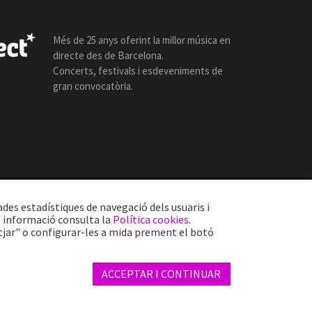
Més de 25 anys oferint la millor música en
directe des de Barcelona.
Concerts, festivals i esdeveniments de
gran convocatòria.
ades estadístiques de navegació dels usuaris i
s informació consulta la
Política cookies
.
tjar" o configurar-les a mida prement el botó
Web by internext
ACCEPTAR I CONTINUAR