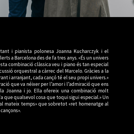
tant i pianista polonesa Joanna Kucharczyk i el
erts a Barcelona des de fa tres anys. «És un univers
sta combinació clàssica veu i piano és tan especial
cussió orquestral a càrrec del Marcelo. Gràcies a la
nt i arranjant, cada cançó té el seu propi univers.»
ació que va néixer per l’amor i l’admiració que ens
Joanna i jo. Ella ofereix una combinació molt
fa que qualsevol cosa que toqui sigui especial.» Un
c al mateix temps» que sobretot «ret homenatge al
s cançons».