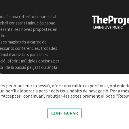
ona és una referència mundial al
reball constant i minuciós capaç
 pesants i les noves propostes en
tiu.
sses magistrals a càrrec de
eressants conferències, trobades
úmul d’activitats paral·leles
ió, oferint múltiples opcions per
 i de la passió pel jazz durant la
n.
ers per mantenir la sessió, oferir una millor experiència, obtenir d
n perfil elaborat a partir dels teus hàbits de navegació. Per a mé
 “Acceptar i continuar”, rebutjar-les totes prement el botó "Rebu
ect Music Company, S.L. |
Avís legal
|
Política privacitat
|
Política cookies
|
CONFIGURAR