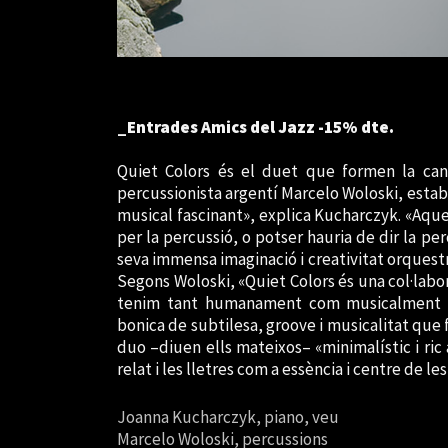
_Entrades Amics del Jazz -15% dte.
Quiet Colors és el duet que formen la can
percussionista argentí Marcelo Woloski, establ
musical fascinant», explica Kucharczyk. «Aque
per la percussió, o potser hauria de dir la per
seva immensa imaginació i creativitat orquestra
Segons Woloski, «Quiet Colors és una col·labor
tenim tant humanament com musicalment la 
bonica de subtilesa, groove i musicalitat que 
duo –diuen ells mateixos– «minimalístic i ri
relat i les lletres com a essència i centre de le
Joanna Kucharczyk, piano, veu
Marcelo Woloski, percussions