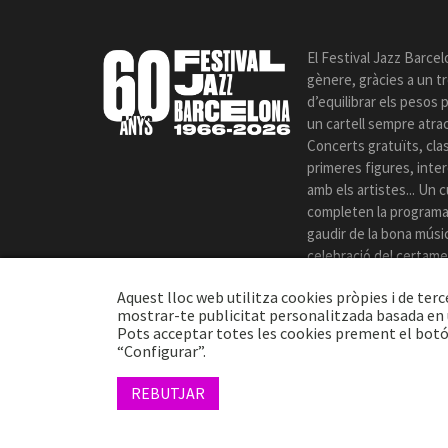
El Festival Jazz Barcel
gènere, gràcies a un t
d’equilibrar els pesos
un cartell sempre atrac
Concerts gratuïts, cla
primeres figures, int
amb els artistes... Un c
completen la programac
gaudir de la bona música
celebració del certame
Aquest lloc web utilitza cookies pròpies i de terc
mostrar-te publicitat personalitzada basada en u
Pots acceptar totes les cookies prement el botó
“Configurar”.
© 2026 TheProj
REBUTJAR