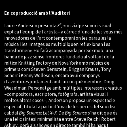
En coproducció amb l'Auditori
Laurie Anderson presenta
X²,
«un viatge sonor i visual –
explica l’equip de l’artista– a càrrec d'una de les veus més
innovadores de l'art contemporani on les paraules la
música i les imatges es multipliquen reflexionen i es
transformen». Ho farà acompanyada per Sexmob, una
banda de jazz sense fronteres fundada al voltant de la
mítica Knitting Factory de Nova York amb músics de
primera com Steven Bernstein, Briggan Krauss, Tony
Scherr i Kenny Wollesen, encara avui companys
d’aventures juntament amb un cinquè membre, Doug
Wieselman. Personatge amb múltiples interessos creatius
–compositora, escriptora, fotògrafa, artista visual i
moltes altres coses–, Anderson proposa un espectacle
especial, titulat a partir d’una de les peces del seu disc
cabdal
Big Science
:
Let X=X
. De
Big Science
s’ha dit que és
una feliç síntesi minimalista entre Steve Reich i Robert
Ashley, però als shows en directe també hi ha hagut