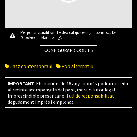
Per poder visualitzar el vídeo cal que estiguin permeses les
"Cookies de Màrqueting".
CONFIGURAR COOKIES
Jazz contemporani
Pop alternatiu
IMPORTANT
: Els menors de 16 anys només podran accedir
al recinte acompanyats del pare, mare o tutor legal.
Imprescindible presentar el
Full de responsabilitat
degudament imprès i emplenat.