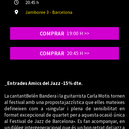
20:45 h
Jamboree 3 - Barcelona
COMPRAR
19:00 H >>
COMPRAR
20:45 H >>
_Entrades Amics del Jazz -15% dte.
La cantant
Belén
Bandera i la guitarrista Carla Motis tornen
al festival amb una proposta jazzística que elles mateixes
defineixen com a «singular i plena de sensibilitat en
format excepcional de quartet per a aquesta ocasió única
al Festival de Jazz de Barcelona». Es fan acompanyar, en
un diàleg intergeneracional que és un bon retrat del jazz a