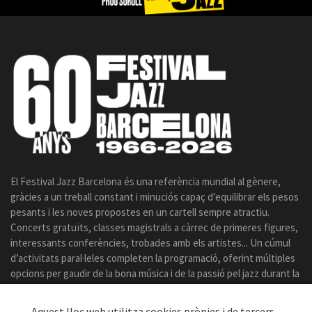
El Festival Jazz Barcelona és una referència mundial al gènere,
gràcies a un treball constant i minuciós capaç d’equilibrar els pesos
pesants i les noves propostes en un cartell sempre atractiu.
Concerts gratuïts, classes magistrals a càrrec de primeres figures,
interessants conferències, trobades amb els artistes... Un cúmul
d’activitats paral·leles completen la programació, oferint múltiples
opcions per gaudir de la bona música i de la passió pel jazz durant la
celebració del certamen.
Aquest lloc web utilitza cookies pròpies i de tercers