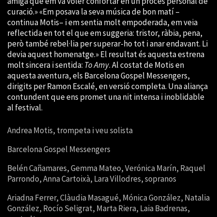
amiga que em va voler confortar en un procés personal de
curació.» «Em posava la seva música de bon matí –
continua Motis– i em sentia molt empoderada, em veia
reflectida en tot el que em suggeria: tristor, ràbia, pena,
però també
rebel·lia per superar-ho tot i anar endavant. Li
devia aquest homenatge.» El resultat és aquesta estrena
molt sincera i sentida:
To Amy
. Al costat de Motis en
aquesta aventura, els Barcelona Gospel Messengers,
dirigits per Ramon Escalé, en versió completa. Una aliança
contundent que ens promet una nit intensa i inoblidable
al festival.
Andrea Motis, trompeta i veu solista
Barcelona Gospel Messengers
Belén Cañamares, Gemma Mateo, Verónica Marín, Raquel
Parrondo, Anna Cartoixà, Lara Villodres, sopranos
Ariadna Ferrer, Clàudia Masagué, Mónica González, Natalia
González, Rocío Seligrat, Marta Riera, Laia Badrenas,