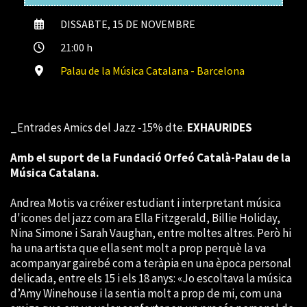
DISSABTE, 15 DE NOVEMBRE
21:00 h
Palau de la Música Catalana - Barcelona
_Entrades Amics del Jazz -15% dte.
EXHAURIDES
Amb el suport de la Fundació Orfeó Català-Palau de la
Música Catalana.
Andrea Motis va créixer estudiant i interpretant música
d'icones del jazz com ara Ella Fitzgerald, Billie Holiday,
Nina Simone i Sarah Vaughan, entre moltes altres. Però hi
ha una artista que ella sent molt a prop perquè la va
acompanyar gairebé com a teràpia en una època personal
delicada, entre els 15 i els 18 anys: «Jo escoltava la música
d’Amy Winehouse i la sentia molt a prop de mi, com una